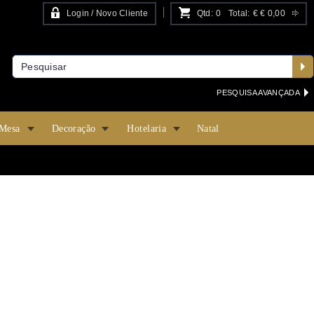
Login / Novo Cliente
Qtd:
0
Total:
€
€ 0,00
PESQUISA AVANÇADA
 Mesa
Decoração
Hotelaria
Natal