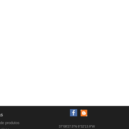
as
de produtos
37°08'27.5"N 8°32'13.9"W