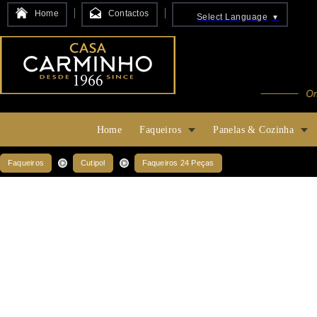
Home
Contactos
Select Language
▼
Home
Faqueiros
Panelas & Cozinha
Faqueiros
Cutipol
Faqueiros 24 Peças