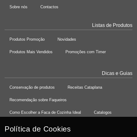
Sobre nós
Contactos
Listas de Produtos
Produtos Promoção
Novidades
Produtos Mais Vendidos
Promoções com Timer
Dicas e Guias
Conservação de produtos
Receitas Cataplana
Recomendação sobre Faqueiros
Como Escolher a Faca de Cozinha Ideal
Catalogos
Política de Cookies