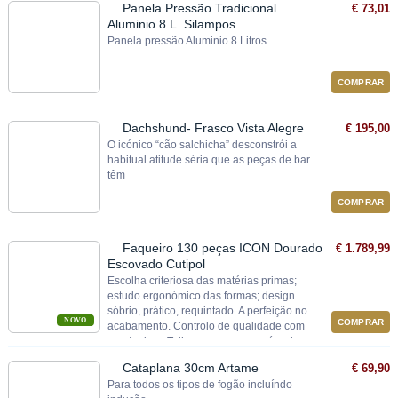
Panela Pressão Tradicional
€ 73,01
Aluminio 8 L. Silampos
Panela pressão Aluminio 8 Litros
COMPRAR
Dachshund- Frasco Vista Alegre
€ 195,00
O icónico “cão salchicha” desconstrói a
habitual atitude séria que as peças de bar
têm
COMPRAR
Faqueiro 130 peças ICON Dourado
€ 1.789,99
Escovado Cutipol
Escolha criteriosa das matérias primas;
estudo ergonómico das formas; design
sóbrio, prático, requintado. A perfeição no
NOVO
COMPRAR
acabamento. Controlo de qualidade com
atento rigor. Talheres em cromo-níquel
18/10.
Cataplana 30cm Artame
€ 69,90
Para todos os tipos de fogão incluíndo