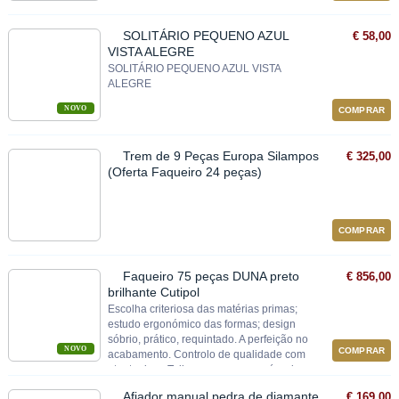
SOLITÁRIO PEQUENO AZUL
€ 58,00
VISTA ALEGRE
SOLITÁRIO PEQUENO AZUL VISTA
ALEGRE
NOVO
COMPRAR
Trem de 9 Peças Europa Silampos
€ 325,00
(Oferta Faqueiro 24 peças)
COMPRAR
Faqueiro 75 peças DUNA preto
€ 856,00
brilhante Cutipol
Escolha criteriosa das matérias primas;
estudo ergonómico das formas; design
sóbrio, prático, requintado. A perfeição no
NOVO
COMPRAR
acabamento. Controlo de qualidade com
atento rigor. Talheres em cromo-níquel
18/10.
Afiador manual pedra de diamante
€ 169,00