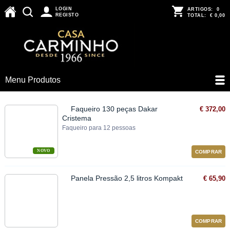
LOGIN
ARTIGOS:
0
REGISTO
TOTAL:
€ 0,00
Menu Produtos
Faqueiro 130 peças Dakar
€ 372,00
Cristema
Faqueiro para 12 pessoas
NOVO
COMPRAR
Panela Pressão 2,5 litros Kompakt
€ 65,90
COMPRAR